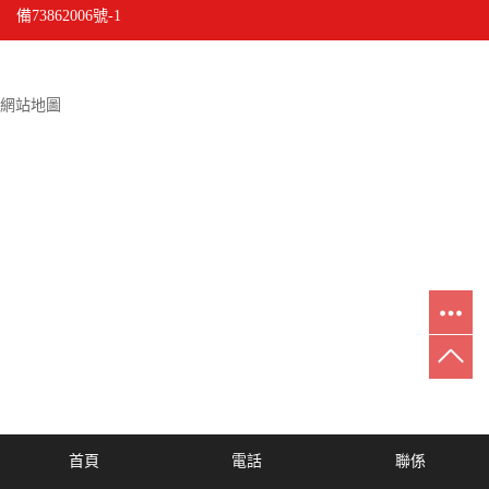
備73862006號-1
網站地圖
首頁
電話
聯係