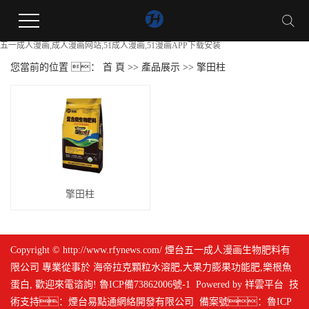
五一成人漫画,成人漫画网站,51成人漫画,51漫画APP下载安装
您當前的位置 ：
首 頁
>>
產品展示
>>
擎田柱
擎田柱
Copyright © http://www.rfynews.com/ 煙台五一成人漫画生物肥料有
限公司 專業從事於
海帝拉克顆粒水溶肥
,
大果力膨果功能肥
,
樂根魚
蛋白
, 歡迎來電谘詢!
魯ICP備73862006號-1
Powered by
祥雲平台
技
術支持：
煙台易點通網絡開發有限公司
備案號：
魯ICP