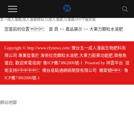
五一成人漫画,成人漫画网站,51成人漫画,51漫画APP下载安装
您當前的位置 ：
首 頁
>>
產品展示
>>
大果力顆粒水溶肥
Copyright © http://www.rfynews.com/ 煙台五一成人漫画生物肥料有
限公司 專業從事於
海帝拉克顆粒水溶肥
,
大果力膨果功能肥
,
樂根魚
蛋白
, 歡迎來電谘詢!
魯ICP備73862006號-1
Powered by
祥雲平台
技
術支持：
煙台易點通網絡開發有限公司
備案號：
魯
ICP備73862006號-1
網站地圖